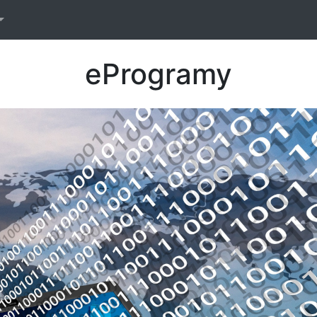
TE w nowym oknie
eProgramy