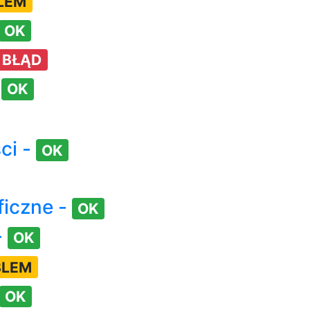
LEM
OK
BŁĄD
-
OK
ci -
OK
ficzne -
OK
-
OK
BLEM
OK