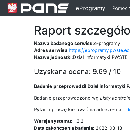
Przejście do strony PWS
eProgramy
Pomoc
Raport szczegół
Nazwa badanego serwisu:
e-programy
Adres serwisu:
https://eprogramy.pwste.ed
Nazwa jednostki:
Dział Informatyki PWSTE
Uzyskana ocena: 9.69 / 10
Badanie przeprowadził Dział informatyki 
Badanie przeprowadzono wg
Listy kontro
Pytania proszę kierować na adres e-mail:
d
Wersja systemu:
1.3.2
Data zakończenia badania:
2022-08-18