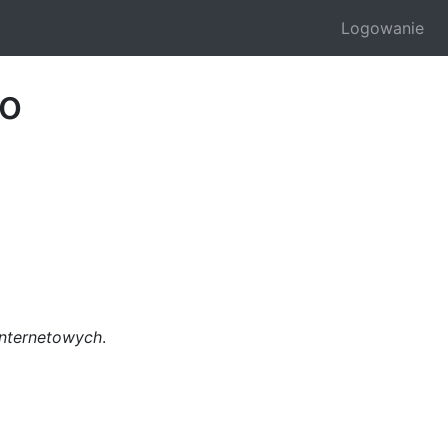
Logowanie
go
internetowych
.