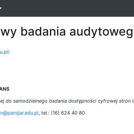
TE w nowym oknie
owy badania audytowe
u.pl/
PANS
lnej do samodzielnego badania dostępności cyfrowej stron 
in@pansjar.edu.pl
, tel.: (16) 624 40 80