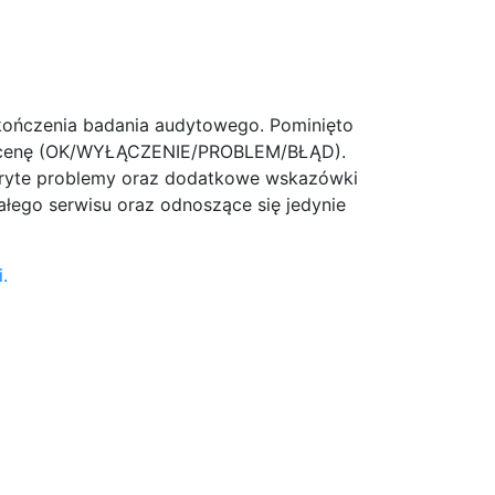
akończenia badania audytowego. Pominięto
ą ocenę (OK/WYŁĄCZENIE/PROBLEM/BŁĄD).
ykryte problemy oraz dodatkowe wskazówki
ałego serwisu oraz odnoszące się jedynie
.